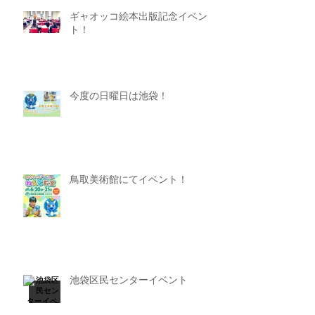
ギャオッコ絵本出版記念イベン
ト！
今度の日曜日は池袋！
鳥取美術館にてイベント！
池袋区民センターイベント