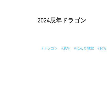
2024辰年ドラゴン
来年は「辰年」ドラゴンだ〜〜
おちゃっぴねんど教室ドラゴンコレクシ
辰年も心燃えるよ〜
みんなに幸せが届きますように〜
#ドラゴン
#辰年
#ねんど教室
#お