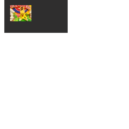
ベン
えるゾ
2017年8月10日
ト 仮
ウさん
大井競
装ハロ
ライト
馬場
ウィン
パーテ
ィー
ねんど
教室