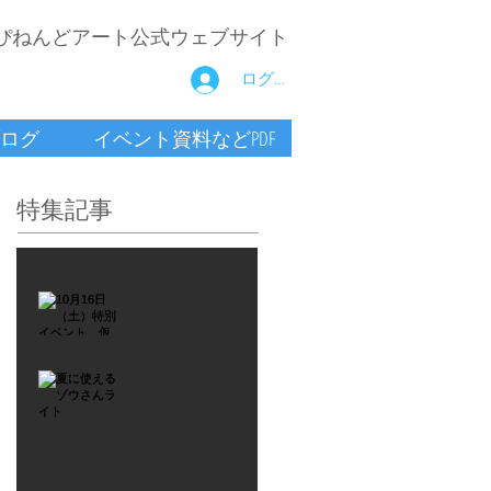
ぴねんどアート公式ウェブサイト
ログイン
ログ
イベント資料などPDF
特集記事
2021年9月26日
10月16
日
（土）
2021年7月6日
特別イ
夏に使