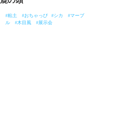
鹿の頭
粘土っぽくないでしょ
#粘土
#おちゃっぴ
#シカ
#マーブ
ル
#木目風
#展示会