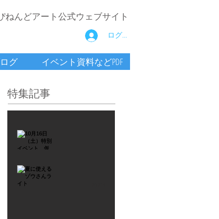
ぴねんどアート公式ウェブサイト
ログイン
ログ
イベント資料などPDF
特集記事
2021年9月26日
10月16
日
（土）
2021年7月6日
特別イ
夏に使