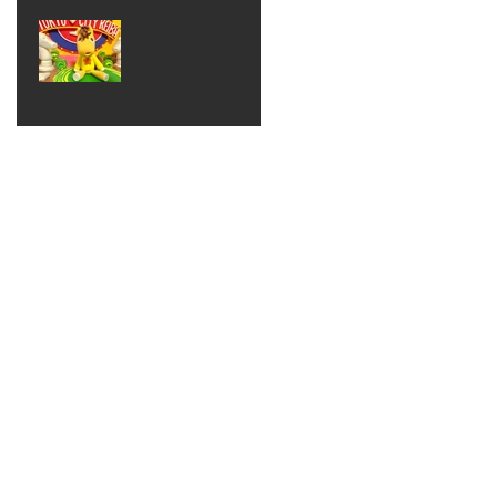
ベン
えるゾ
2017年8月10日
ト 仮
ウさん
大井競
装ハロ
ライト
馬場
ウィン
パーテ
ィー
ねんど
教室