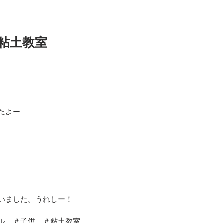
ビ粘土教室
たよー
いました。うれしー！
ル　＃子供　＃粘土教室