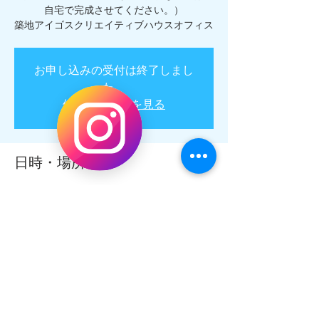
自宅で完成させてください。）
お申し込みの受付は終了しまし
た。
他のイベントを見る
日時・場所
2020年1月13日 13:20 – 16:00
アイゴスクリエイティブハウスオフィス, 東
京都中央区築地２丁目１４−６CAMEL1 ６０
１
イベントについて
１月１９日（日）大人 「少年とワンワン」  
２０名まで   １０時〜１２時   講師：おちゃ