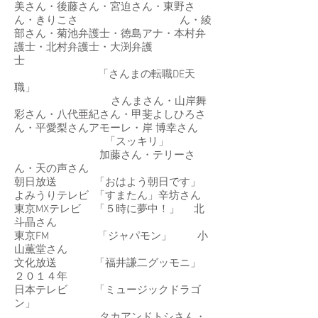
美さん・後藤さん・宮迫さん・東野さ
ん・きりこさ ん・綾
部さん・菊池弁護士・徳島アナ・本村弁
護士・北村弁護士・大渕弁護
士
「さんまの転職DE天
職」
さんまさん・山岸舞
彩さん・八代亜紀さん・甲斐よしひろさ
ん・平愛梨さんアモーレ・岸 博幸さん
「スッキリ」
加藤さん・テリーさ
ん・天の声さん
朝日放送 「おはよう朝日です」
よみうりテレビ 「すまたん」辛坊さん
東京MXテレビ 「５時に夢中！」 北
斗晶さん
東京FM 「ジャパモン」 小
山薫堂さん
文化放送 「福井謙二グッモニ」
２０１４年
日本テレビ 「ミュージックドラゴ
ン」
タカアンドトシさん・