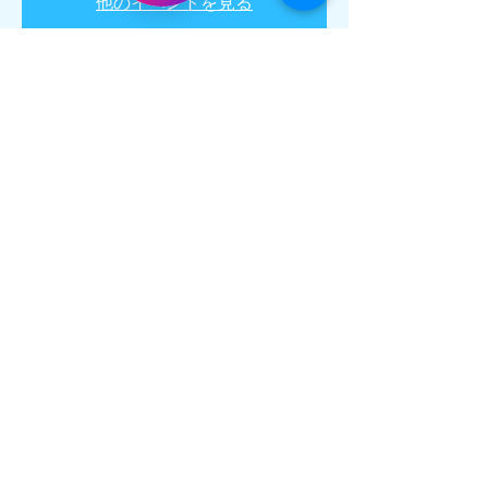
他のイベントを見る
日時・場所
2018年12月15日 10:20 – 15:40
中央区築地２丁目１４−６LXS築地601, 日
本、〒104-0045 東京都中央区築地２丁目１
４−６
このイベントをシェア
OCHAPPI CLAY ART