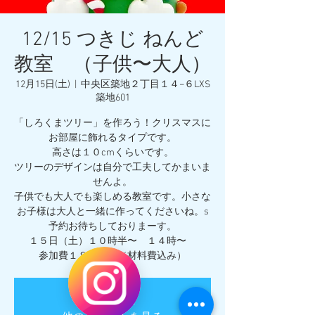
12/15 つきじ ねんど
教室 （子供〜大人）
12月15日(土)
  |  
中央区築地２丁目１４−６LXS
築地601
「しろくまツリー」を作ろう！クリスマスに
お部屋に飾れるタイプです。
高さは１０cmくらいです。
ツリーのデザインは自分で工夫してかまいま
せんよ。
子供でも大人でも楽しめる教室です。小さな
お子様は大人と一緒に作ってくださいね。s
予約お待ちしておりまーす。
１５日（土）１０時半〜 １４時〜
受付停止