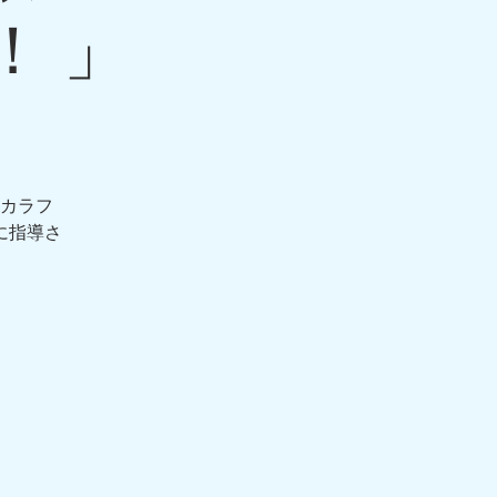
！ 」
カラフ
に指導さ
）