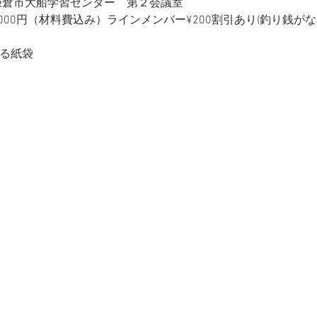
：鎌倉市大船学習センター　第２会議室
2000円（材料費込み）ラインメンバー¥200割引あり(釣り銭
ある紙袋