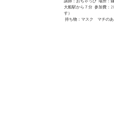
講師：おちゃっぴ  場所
大船駅から７分  参加費：
す）
 持ち物：マスク　マチの