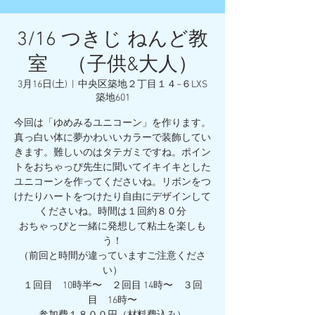
3/16 つきじ ねんど教
室 （子供&大人）
3月16日(土)
  |  
中央区築地２丁目１４−６LXS
築地601
今回は「ゆめみるユニコーン」を作ります。
真っ白い体に夢かわいいカラーで装飾してい
きます。難しいのはタテガミですね。ポイン
トをおちゃっぴ先生に聞いてイキイキとした
ユニコーンを作ってくださいね。リボンをつ
けたりハートをつけたり自由にデザインして
くださいね。時間は１回約８０分
おちゃっぴと一緒に発想して粘土を楽しも
う！
（前回と時間が違っていますご注意くださ
い）
１回目 10時半〜 ２回目 14時〜 ３回
目 16時〜