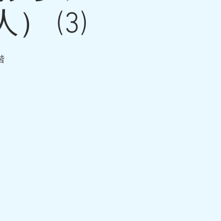
 (3)
階