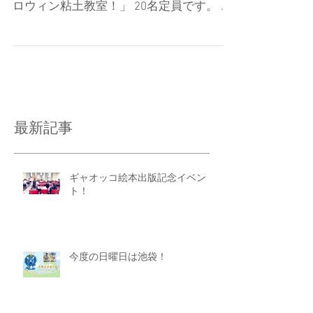
ロウィン粘土教室！」 20名定員です。 申
し込みはホームページより
https://www.city.chigasaki.kanagawa.jp/ky
ouiku/kominkan/kagawa/koz...
最新記事
ギャオッコ絵本出版記念イベン
ト！
今度の日曜日は池袋！