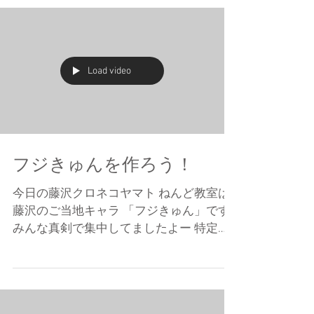
Load video
フジきゅんを作ろう！
今日の藤沢クロネコヤマト ねんど教室は
藤沢のご当地キャラ 「フジきゅん」です
みんな真剣で集中してましたよー 特定キ
ャラは難しいからね でも素晴らしいね作
品が イキイキしてるよー パパが連れてき
てくれてるお子さんが 多かったですね。
中に数年前に渋谷の東急百貨店本店で...