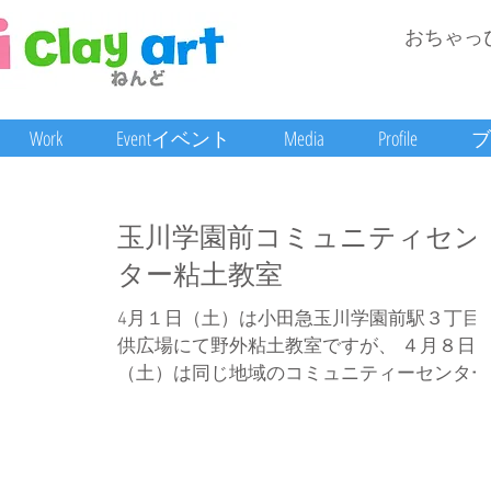
おちゃっ
Work
Eventイベント
Media
Profile
ブ
玉川学園前コミュニティセン
ター粘土教室
4月１日（土）は小田急玉川学園前駅３丁目
供広場にて野外粘土教室ですが、 ４月８日
（土）は同じ地域のコミュニティーセンター
で粘土教室やりまーす。 ネームプレートや
ます。 遊びに来てね〜。
https://nendolab.com/events/408tamagawa/