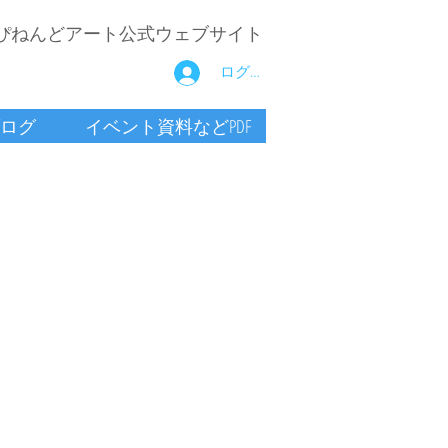
ぴねんどアート公式ウェブサイト
ログイン
ログ
イベント資料などPDF
子
り