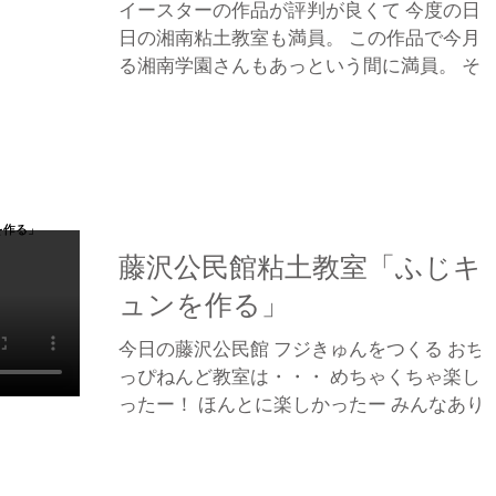
イースターの作品が評判が良くて 今度の日
日の湘南粘土教室も満員。 この作品で今月
る湘南学園さんもあっという間に満員。 そ
て来月はこれに似た作品で東京の 〜女学院
んでもやることになりそう。 でもねこのボ
ル型ライト 生産中止品で探すのが大変。...
藤沢公民館粘土教室「ふじキ
ュンを作る」
今日の藤沢公民館 フジきゅんをつくる おち
っぴねんど教室は・・・ めちゃくちゃ楽し
ったー！ ほんとに楽しかったー みんなあり
とうーー 自分で言うのも変ですが 粘土教室
高だよー ほんといい良いイベントだと思う
よ。あははは みんな頑張って真剣に集中し