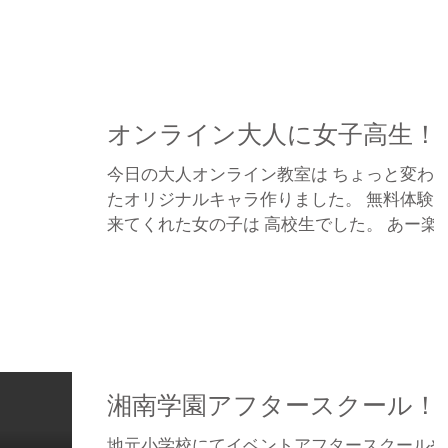
どありません。ふらっと遊びに来てください
ね。 （雨天の場合日曜日） 一緒に粘土で遊
ましょう。 おちゃっぴはこの辺にお友達が
ないので...
オンライン大人に女子高生！
今日の大人オンライン教室は ちょっと変わ
たオリジナルキャラ作りました。 無料体験
来てくれた女の子は 高校生でした。 あー楽
かった。 いろんなお話ししました。 色の使
方、顔を作る時の難しさなど 話せることは
リバリ教えてあげましたよー。...
湘南学園アフタースクール！
地元小学校にてイベントアフタースクールや