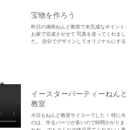
宝物を作ろう
昨日の湘南ねんど教室で未完成なポイントを
お家で完成させせて 写真を送ってくれまし
た。 自分でデザインしてオリジナルにする
が楽しいですよね。 決まったでざいんを作
方が簡単ですよね。言われたことをやればい
いのですからね。 でもそれじゃつまらない
しょ。...
イースターパーティーねんど
教室
今日もねんど教室サイコーでした！ 特に今
のは、作るパーツが多いので時間かかりまし