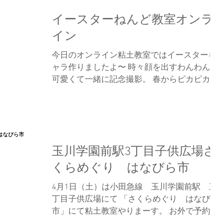
イースターねんど教室オンラ
イン
今日のオンライン粘土教室ではイースターキ
ャラ作りましたよ〜 時々顔を出すわんわん
可愛くて一緒に記念撮影。 春からピカピカ
１年生！頑張れ〜〜 #オンライン #ねんど
室 #ワークショップ #手作り #おちゃっ
#イースター
玉川学園前駅3丁目子供広場さ
くらめぐり はなびら市
4月1日（土）は小田急線 玉川学園前駅 三
丁目子供広場にて 「さくらめぐり はなび
市」にて粘土教室やりまーす。 お外で予約