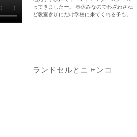
ってきましたー。 春休みなのでわざわざね
ど教室参加にだけ学校に来てくれる子も。 
しかったー。 1年生から6年生まで25人 学校
先生になったみたいでしたね。 毎日は大変
しょうが、みんな良い子ばかりで可愛いで
す。素直。...
ランドセルとニャンコ