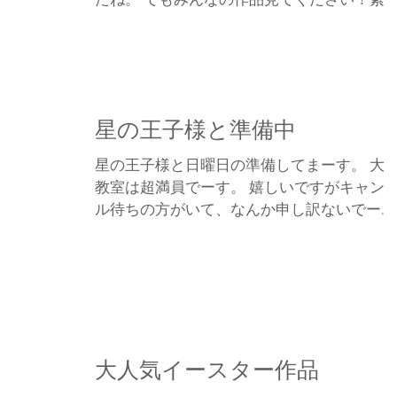
たね。 でもみんなの作品見てください！素
らしい！ こんな可愛くてすごいのが１時間
でできちゃうなんて・・・Good♡ 今回は「
ッピーイースター」で少しだけお菓子プレゼ
ントしました〜〜。...
星の王子様と準備中
星の王子様と日曜日の準備してまーす。 大
教室は超満員でーす。 嬉しいですがキャン
ル待ちの方がいて、なんか申し訳ないでー
す。 来月もやりますらねー。 っていうか今
末のクロネコヤマトねんど教室はまだ予約で
きますよー。 お待ちしてまーす。...
大人気イースター作品