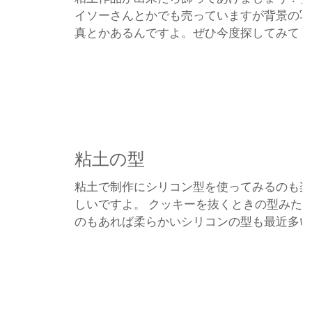
イソーさんとかでも売っていますが背景の写
真とかあるんですよ。ぜひ今度探してみてく
ださいね。背景ありの写真はかなり雰囲気変
わりますよ。写真の梅雨のジオラマは本日
「ねんどラボ」サイトより背景がPDFで出力
できるようになっていまーす。（有料...
粘土の型
粘土で制作にシリコン型を使ってみるのも楽
しいですよ。 クッキーを抜くときの型みた
のもあれば柔らかいシリコンの型も最近多い
ですね。型は何が一番ポイントかというと押
し込むのは簡単なのですが外せるかどうかで
す。シリコン型用のシリコンバリアーという
離型剤とかもありますのであらかじ...