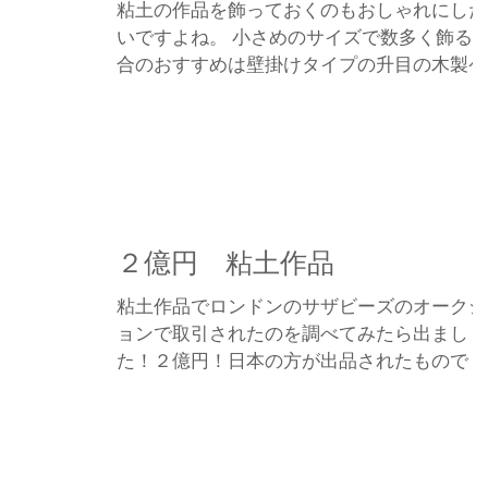
粘土の作品を飾っておくのもおしゃれにした
いですよね。 小さめのサイズで数多く飾る場
合のおすすめは壁掛けタイプの升目の木製ケ
ースですね。 探すとなかなかなかったりも
ますがたくさん飾れるのでいいですよね。 安
さで選ぶなら100円均一ショップのプラスチ
クのケースですね。...
２億円 粘土作品
粘土作品でロンドンのサザビーズのオークシ
ョンで取引されたのを調べてみたら出まし
た！２億円！日本の方が出品されたもので１
０１万３０００ポンドで落札されたとか。幻
の縄文土偶。 他の記事も読むと100点あまり
が出品されたと書いてあったのでこの土偶１
点でその値段かはわかりませんでし...