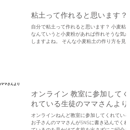
粘土って作れると思います？
自分で粘土って作れると思います？ 小麦粘
なんていうと小麦粉があれば作れそうな気が
しますよね。 そんな小麦粘土の作り方を見
けたのでご紹介。
https://happylilac.net/nendo-tukurikata.html...
オンライン 教室に参加してく
れている生徒のママさんより
オンラインねんど教室に参加してくれている
お子さんのママさんがSNSに書き込んでくれ