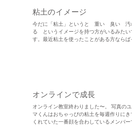
粘土のイメージ
今だに「粘土」というと 重い 臭い 汚れ
る というイメージを持つ方がいるみたいで
す。最近粘土を使ったことがある方ならばそ
んな先入観ないでしょうが数年前まではかな
りの方が「粘土は扱いにくい」というイメー
ジがあったようです。今は１００円均一ショ
ップでも数種類の粘土が並んでいて油...
オンラインで成長
オンライン教室終わりました〜。 写真のユ
マくんはおちゃっぴの粘土を毎週作りにきて
くれていた一番顔を合わしているメンバーで
す。出会ってからはもう３年くらいになるか