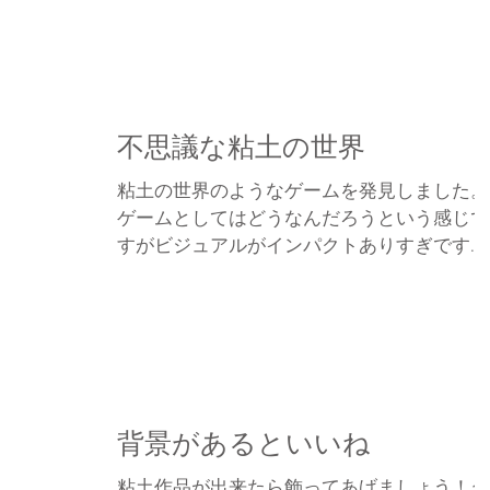
な？ 慣れているのもあるけど、とにかく粘
が早い！作るのが早くて説明が追いつかな
い。「自分の思ったように作ってい...
不思議な粘土の世界
粘土の世界のようなゲームを発見しました。
ゲームとしてはどうなんだろうという感じで
すがビジュアルがインパクトありすぎです
ね。なんと２０２０年４月１日から配信され
ているオンラインゲームだそうです。（ダウ
ンロードは自己責任でチャレンジしてね） 
ームをした方の記事↓...
背景があるといいね
粘土作品が出来たら飾ってあげましょう！ダ