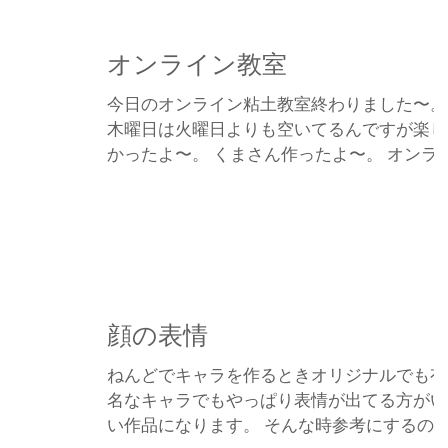
オンライン教室
今日のオンライン粘土教室終わりました〜。
木曜日は火曜日よりも空いてるんですが楽し
かったよ〜。 くまさん作ったよ〜。 オンラ
ンて普通に教室に集まって作るより早くでき
ちゃうのはなんでだろう？いつもの半分の時
間で出来上がっちゃう。お手伝いとかおちゃ
っぴが余計な話とかしないからか...
顔の表情
ねんどでキャラを作るときオリジナルでも有
名なキャラでもやっぱり表情が出てる方がい
い作品になります。 そんな時参考にするの