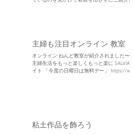
ているのを見かけて名前を出さずにご紹介さ
せていただきます。 （写真と記事は関係あ
ません） 以下『』SNSより 『この長期休みの
おかげで、一歩踏み出せた粘土教室。...
主婦も注目オンライン 教室
オンライン ねんど教室が紹介されました〜
主婦生活をもっと楽しくもっと楽に SALVIA
イト 「今度の日曜日は無料デー」 https://wg
salvia.com/archives/49033
粘土作品を飾ろう