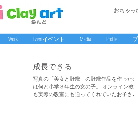
おちゃっ
Work
Eventイベント
Media
Profile
ブ
成長できる
写真の「美女と野獣」の野獣作品を作ったの
は何と小学３年生の女の子。 オンライン教
も実際の教室にも通ってくれていたお子さん
です。 すごいですよね。特にこの目なんて
なり難しいのにちゃんと表現できてる。大人
だから子供だからという区別がなくなるのが
粘土なんですよね。むしろお子さ...