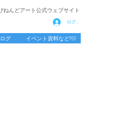
ぴねんどアート公式ウェブサイト
ログイン
ログ
イベント資料などPDF
室
か