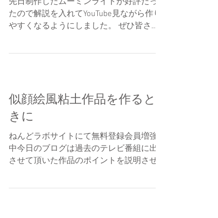
先日制作したムーミンライトが好評だっ
たので解説を入れてYouTube見ながら作り
やすくなるようにしました。 ぜひ皆さん
もチャンレンジしてみてくださいね。
http://nendolab.com/
…/%e3%83%a0%e3%83%bc%e3%83%9f%e
3%83%b3…/...
似顔絵風粘土作品を作ると
きに
ねんどラボサイトにて無料登録会員増強
中今日のブログは過去のテレビ番組に出
させて頂いた作品のポイントを説明させ
て頂いております。 あなたも粘土で作っ
て見ては？紙粘土でもなんでもいいんで
すよ〜。 以下今日のブログより 『好きな
芸能人の方を粘土で作れたら楽しいです