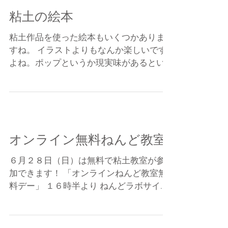
よね。さらにお知...
粘土の絵本
粘土作品を使った絵本もいくつかありま
すね。 イラストよりもなんか楽しいです
よね。ポップというか現実味があるとい
うか。 でも作る方は大変だからあんまり
数はないんですかね。 立体イラストとし
て広告などに使われる作家さんもいます
ね。...
オンライン無料ねんど教室
６月２８日（日）は無料で粘土教室が参
加できます！ 「オンラインねんど教室無
料デー」 １６時半より ねんどラボサイト
に無料登録するだけでねんど教室に参加
できますよ。 集まってできるイベントが
まだもう少し先のようだからオンライン