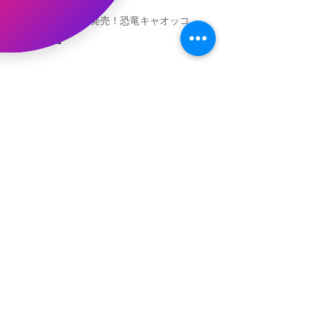
本日発売！恐竜キャオッコ
新渡戸文化学園イベント
恐竜ギャオッコ絵本予約開始！
（予告）新渡戸文化学園さんにて
粘土教室