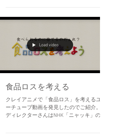
ね。 ねんどラボサイトにのってるよ↓
http://nendolab.com/
…/%e3%81%93%e3%82%80%e3...
Load video
食品ロスを考える
クレイアニメで「食品ロス」を考えるユ
ーチューブ動画を発見したのでご紹介。
ディレクターさんはNHK「ニャッキ」の
作者イトウユウイチさん。 朝日新聞の記
事として載っています。↓
http://www.asahi.com/dialog/articles/1275