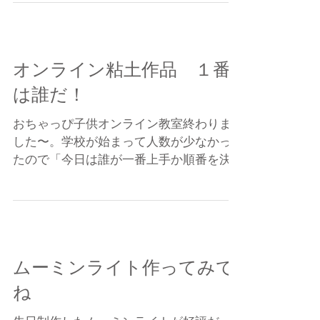
登録して、粘土を楽しんでみてくださ
い！！...
オンライン粘土作品 １番
は誰だ！
おちゃっぴ子供オンライン教室終わりま
した〜。学校が始まって人数が少なかっ
たので「今日は誰が一番上手か順番を決
めて発表します！」と言ったらみんな真
剣度がアップしたよ。アートで競争する
ってあんまり好きじゃないんだけどたま
にはいいんだね、とうことで後ほどおち
ゃっぴが得点をつけて順...
ムーミンライト作ってみて
ね