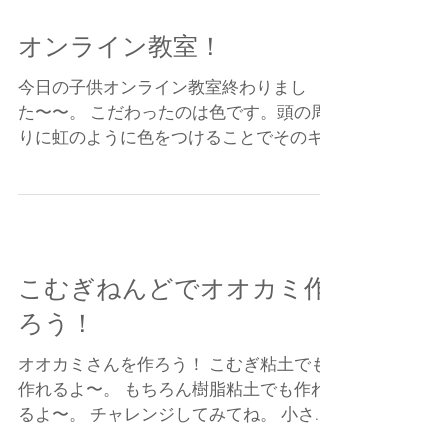
ことですね。...
オンライン教室！
今日の子供オンライン教室終わりまし
た〜〜。 こだわったのは色です。頭の周
りに虹のように色をつけることでそのキ
ャラがどんなイメージに変わっていくか
を作ってもらいました。可愛いでしょ。
最近コロナ中にこのオンライン教室があ
って本当によかったです。とママさんか
らよく言われます。あ...
こむぎねんどでオオカミ作
ろう！
オオカミさんを作ろう！ こむぎ粘土でも
作れるよ〜。 もちろん樹脂粘土でも作れ
るよ〜。 チャレンジしてみてね。 小さな
お子様は大人の人と一緒に作ってみて