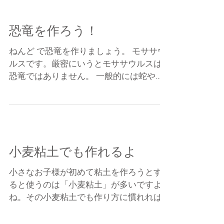
る方法が多くあります。...
恐竜を作ろう！
ねんど で恐竜を作りましょう。 モササウ
ルスです。厳密にいうとモササウルスは
恐竜ではありません。 一般的には蛇やワ
ニの仲間とされていますが当時海の暴れ
ん坊だったことには間違い無いそうで
す。顔を見ると完全に恐竜のイメージで
すよね。 ＜用意するもの＞...
小麦粘土でも作れるよ
小さなお子様が初めて粘土を作ろうとす
ると使うのは「小麦粘土」が多いですよ
ね。その小麦粘土でも作り方に慣れれば
いろんなものが作れます。 赤ずきんちゃ
んを作ってみましょう！ まずは↓から無料