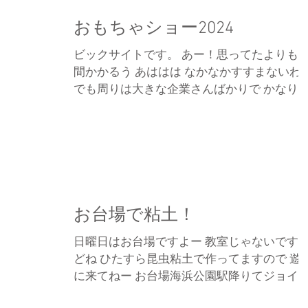
おもちゃショー2024
ビックサイトです。 あー！思ってたよりも
間かかるう あははは なかなかすすまないわ
でも周りは大きな企業さんばかりで かなり
掛かり・・・ そんな中、おちゃっぴデザイ
ブース も頑張ってますよ。 キャラの可愛さ
は負けんからねー 手作りやからね〜 全て 作
手...
お台場で粘土！
日曜日はお台場ですよー 教室じゃないです
どね ひたすら昆虫粘土で作ってますので 遊
に来てねー お台場海浜公園駅降りてジョイ
リスに行く手前のビルです。 デックス東京