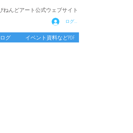
ぴねんどアート公式ウェブサイト
ログイン
ログ
イベント資料などPDF
サ
て
粘
ス
モ
な