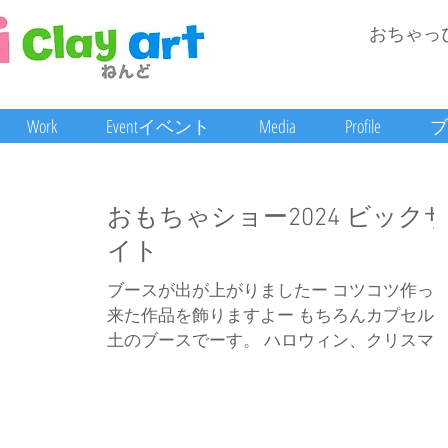
おちゃっ
Work
Eventイベント
Media
Profile
ブ
おもちゃショー2024 ビック
イト
ブースが出が上がりましたー コツコツ作っ
来た作品を飾りますよー もちろんカプセル
土のブースでーす。 ハロウィン、クリスマ
の宣伝するよー 新しいキャラクターは クレ
ンといいます 粘土から生まれたキャラで 変
顔をして笑かしてくれます。...