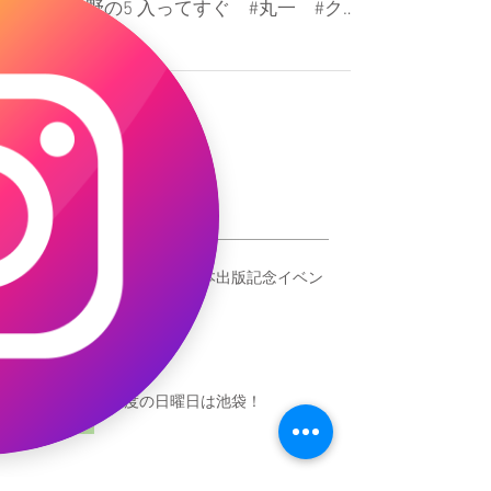
さぁ今日から3日間 ビックサイトで ギフ
トショーでーす！ 楽しみー #ギフトショ
ー #東野の5 入ってすぐ #丸一 #クレ
モ #おちゃっぴ
最新記事
ギャオッコ絵本出版記念イベン
ト！
今度の日曜日は池袋！