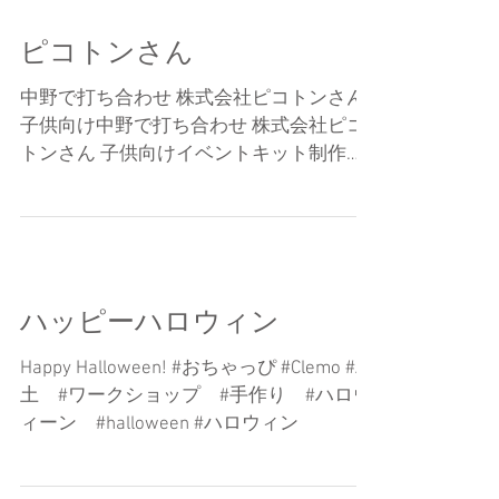
ピコトンさん
中野で打ち合わせ 株式会社ピコトンさん
子供向け中野で打ち合わせ 株式会社ピコ
トンさん 子供向けイベントキット制作の
会社。 知り合ってもう多分15年以上だけ
ど なかなかご一緒できなかった。 3時間
近く話てたよー やっぱり会って話をしな
いとアイデアは出ないね。...
ハッピーハロウィン
Happy Halloween! #おちゃっぴ #Clemo #粘
土 #ワークショップ #手作り #ハロウ
ィーン #halloween #ハロウィン