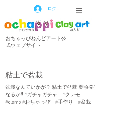
ログイン
おちゃっぴねんどアート公
式ウェブサイト
粘土で盆栽
盆栽なんていかが？ 粘土で盆栽 夏頃発売
なるか⁈ #ガチャガチャ #クレモ
#clemo #おちゃっぴ #手作り #盆栽 #
ねんど #粘土 #カプセル