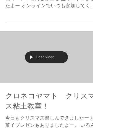
たよー オンラインでいつも参加してくれ
ていた子、 以前から教室に家族で参加し
てくれて いる子、 そんな子たちと会える
のもイベントの楽しみですね。 うれしい
ーです。...
Load video
クロネコヤマト クリスマ
ス粘土教室！
今日もクリスマス楽しんできましたー お
菓子プレゼンもありましたよー。 いろん