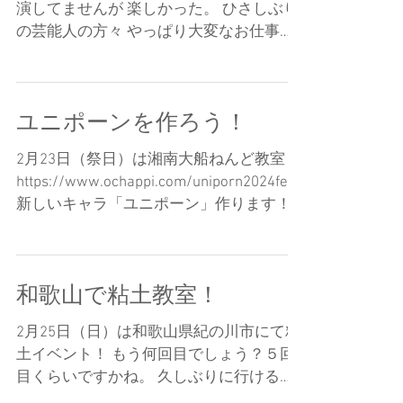
演してませんが 楽しかった。 ひさしぶり
の芸能人の方々 やっぱり大変なお仕事や
わ 明日番組のブログにアップされたら お
ちゃっぴも一緒に撮ってもらった 写真を
アップさせてもらいまーす。 これで司会
ユニポーンを作ろう！
者さん3人全員 作品にさせてもらいました
ー...
2月23日（祭日）は湘南大船ねんど教室！
https://www.ochappi.com/uniporn2024feb
新しいキャラ「ユニポーン」作ります！
先着18名様でーす。 お待ちしておりまー
す。 大船の商店街は最近テレビで紹介さ
れて話題だね〜。...
和歌山で粘土教室！
2月25日（日）は和歌山県紀の川市にて粘
土イベント！ もう何回目でしょう？５回
目くらいですかね。 久しぶりに行けるの
を楽しみにしておりまーす！ 「ハートク