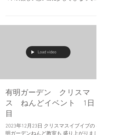
れたらいいですね 頑張った分だけ 楽しく
なる のが粘土です 今日もできなくて 泣
いてる子がいましたが 最後はパパと笑顔
でした 頑張ったねー...
Load video
有明ガーデン クリスマ
ス ねんどイベント 1日
目
2023年12月23日 クリスマスイブイブの 有
明ガーデンねんど教室も 盛り上がりまし