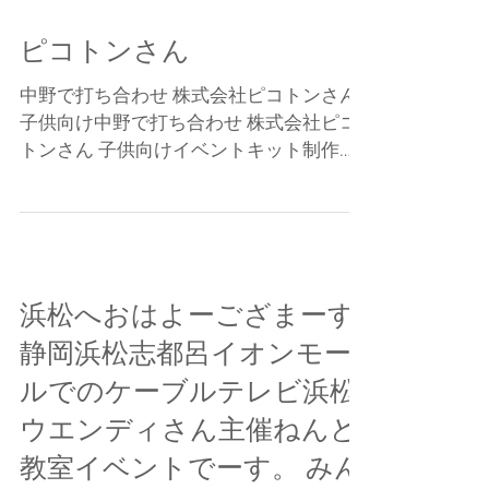
ピコトンさん
中野で打ち合わせ 株式会社ピコトンさん
子供向け中野で打ち合わせ 株式会社ピコ
トンさん 子供向けイベントキット制作の
会社。 知り合ってもう多分15年以上だけ
ど なかなかご一緒できなかった。 3時間
近く話てたよー やっぱり会って話をしな
いとアイデアは出ないね。...
浜松へおはよーござまーす
静岡浜松志都呂イオンモー
ルでのケーブルテレビ浜松
ウエンディさん主催ねんど
教室イベントでーす。 みん