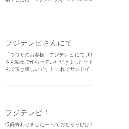
集中したねー #サメにゃん #SPY×FAMILY
#うんこの神 #bts #キャラ #粘土 #お
ちゃっぴ #スパイファミリー
フジテレビさんにて
「ウワサのお客様」フジテレビ にて 川島
さん粘土で作らせていただきましたー 喜
んで頂き嬉しいです！ これでサンドイッ
チマンさんと司会者 3人さん全員完了で
す！ ありがとうございましたー #うわさ
のお客様 #おちゃっぴ #フジテレビ #テ
レビ #バースデー #川島明さん #競...
フジテレビ！
収録終わりましたー っておちゃっぴは出