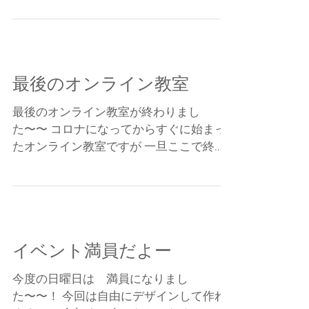
マさん」 「おひな祭り」 好きな方を選ん
でもいいし、両方出てもいいのかな？ 楽
しみです！ 紀の川図書館...
最後のオンライン教室
最後のオンライン教室が終わりまし
た〜〜 コロナになってからすぐに始まっ
たオンライン教室ですが 一旦ここで終了
です。 おちゃっぴにとっても貴重な体験
になりました。 もうやらないというわけ
ではないですが リアルに会えたほうがい
いですよね。 実際に会えるのを楽しみに
しております！...
イベント満員だよー
今度の日曜日は 満員になりまし
た〜〜！ 今回は自由にデザインして作れ