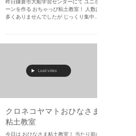
昨日鎌倉市大船学習センターにて ユニポ
ーンを作る おちゃっぴ粘土教室！ 人数は
多くありませんでしたが じっくり集中し
てあっという間の 1時間半！ 楽しかった
ー ありがとー 今日は和歌山行きまーす
Load video
クロネコヤマトおひなさま
粘土教室
今日は おひなさま粘土教室！ 当たり前の