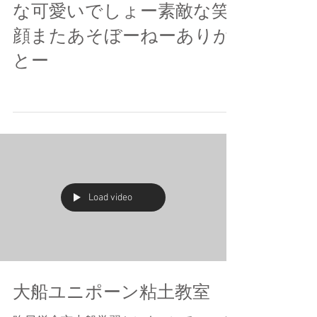
な可愛いでしょー素敵な笑
顔またあそぼーねーありが
とー
Load video
大船ユニポーン粘土教室