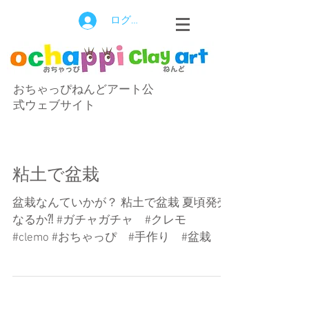
ログイン
おちゃっぴねんどアート公
式ウェブサイト
粘土で盆栽
盆栽なんていかが？ 粘土で盆栽 夏頃発売
なるか⁈ #ガチャガチャ #クレモ
#clemo #おちゃっぴ #手作り #盆栽 #
ねんど #粘土 #カプセル