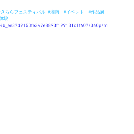
#きららフェスティバル
#湘南
#イベント
#作品展
#体験
c5b74b_ee37d9150fe347e8893f199131c1f607/360p/m