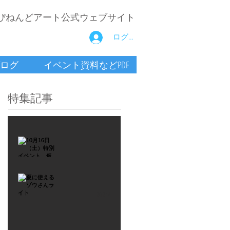
ぴねんどアート公式ウェブサイト
ログイン
ログ
イベント資料などPDF
特集記事
2021年9月26日
10月16
日
（土）
2021年7月6日
特別イ
夏に使