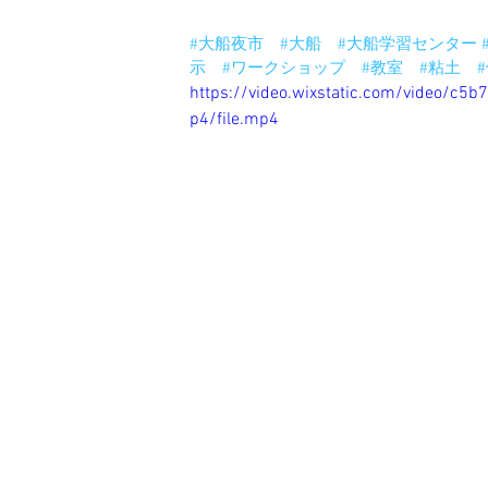
明日は北海道行きまーす。
#大船夜市
#大船
#大船学習センター
示
#ワークショップ
#教室
#粘土
https://video.wixstatic.com/video/
p4/file.mp4