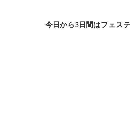
今日から3日間はフェス
おはよーえのしまー
朝だよー
最近は暗いうちに走ってます。
富士山も朝焼けも見えません。
あははは
今日から3日間は大船でフェスティバル
今まで教室の生徒だった
有川さんと小学生のアリスさんが
先生として教えてくれます。
おちゃっぴの仲間は仲間は名前に「ぴ」
どちらも「ありっぴ」になるので
どうしたもんかな
あははは
遊びに来てねー
駅の近くでは大船夜市を昼間からやって
おちゃっぴがいるのは今日だけでーす。