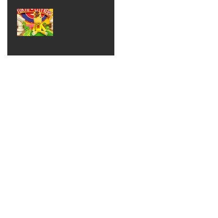
ベン
えるゾ
2017年8月10日
ト 仮
ウさん
大井競
装ハロ
ライト
馬場
ウィン
パーテ
ィー
ねんど
教室