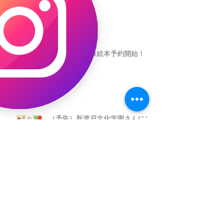
恐竜ギャオッコ絵本予約開始！
（予告）新渡戸文化学園さんにて
粘土教室
アーカイブ
2026年5月
（3）
3件の記事