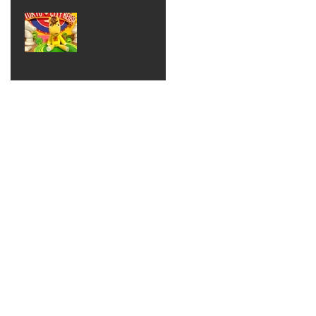
ベン
えるゾ
2017年8月10日
ト 仮
ウさん
大井競
装ハロ
ライト
馬場
ウィン
パーテ
ィー
ねんど
教室