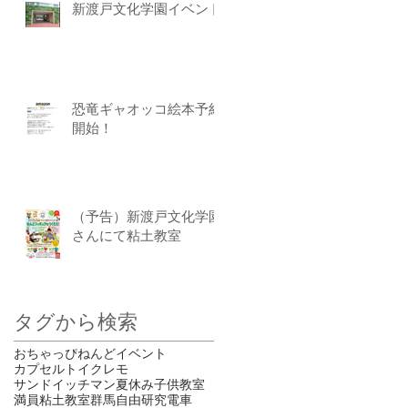
新渡戸文化学園イベント
恐竜ギャオッコ絵本予約
開始！
（予告）新渡戸文化学園
さんにて粘土教室
タグから検索
おちゃっぴ
ねんど
イベント
カプセルトイ
クレモ
サンドイッチマン
夏休み
子供
教室
満員
粘土教室
群馬
自由研究
電車