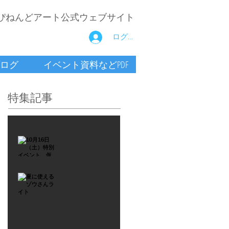
ぴねんどアート公式ウェブサイト
ログイン
ログ
イベント資料などPDF
特集記事
2021年9月26日
10月16
日
（土）
2021年7月6日
特別イ
夏に使