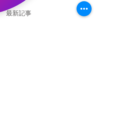
最新記事
ギャオッコ絵本出版記念イベン
ト！
今度の日曜日は池袋！
鳥取美術館にてイベント！