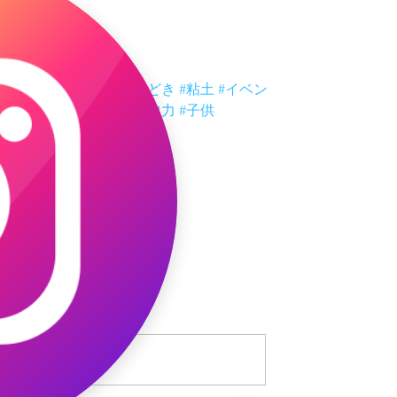
を味わってもらえると嬉しいなー。
作った達成感が笑顔からあふれてます
なー。
みんなまた一緒に頑張ろうねー。
#グロースリンク
#勝どき
#粘土
#イベン
ト
#毎週
#発想力
#集中力
#子供
コメント
コメントを追加…