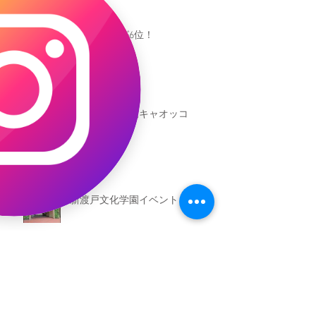
キャオッコが6位！
本日発売！恐竜キャオッコ
新渡戸文化学園イベント
恐竜ギャオッコ絵本予約開始！