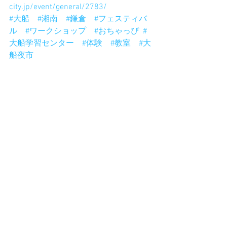
city.jp/event/general/2783/
#大船
#湘南
#鎌倉
#フェスティバ
ル
#ワークショップ
#おちゃっぴ
#
大船学習センター
#体験
#教室
#大
船夜市