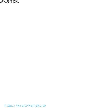
大船夜一
今度の３連休初日は大船で遊ぼう！
駅から７分の「大船学習センター」で
はフェスティバルが開催されます。
おちゃっぴの粘土教室も参加しまー
す。
４００円でパンダが作れまーす。
そして長年おちゃっぴ教室に参加して
くれている
「アリス」お姉さんがアシスタントデ
ビューです〜
おちゃっぴよりも優しく教えてくれ
る？笑
おちゃっぴの作品展示あり！
ぜひ今度の金曜日は大船で遊ぼ
う〜〜。
大船きららフェスティバル
https://kirara-kamakura-