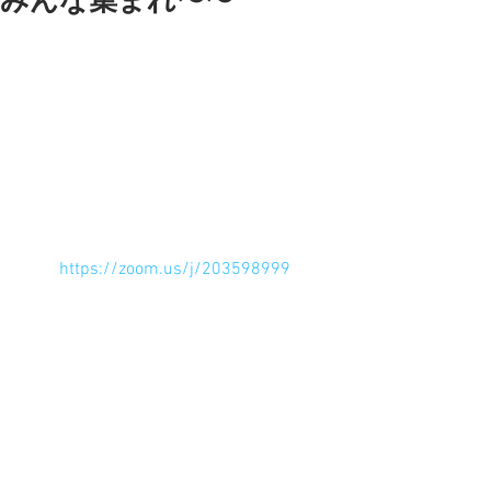
みんな集まれ〜〜
はーいみんな集まれ〜〜
 粘土でアルパカ作ろう！
 本日１０時半より
 粘土はお家にあるものでいいし
 粘土がなくても見にくるだけでもいい
よ〜
白がない人は違う色で作ろう！
（ズームのアプリが必要ですう無
料でーす）
https://zoom.us/j/203598999