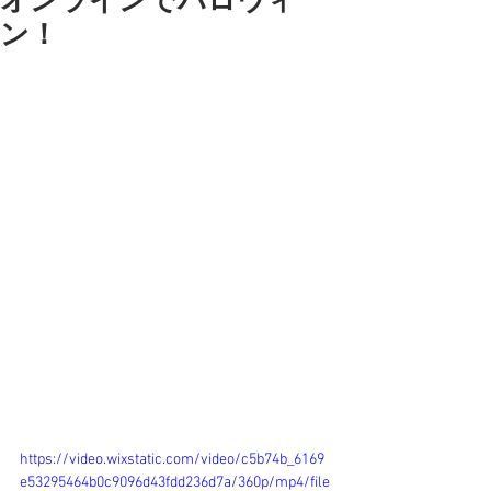
オンラインでハロウィ
ン！
今日のオンライン教室は
やっぱりハロウィーン！
スイーツを作ったよー
可愛いでしょー
粘土はね、
いろんな話をしながら作るのさ
コミュニケーションとって
ちゃんとお話ししてくれます。
楽しいね。
粘土も、
細かいところに集中する人
思いつきでイメージを変える子
それぞれですね
ありがとうー
https://video.wixstatic.com/video/c5b74b_6169
e53295464b0c9096d43fdd236d7a/360p/mp4/file