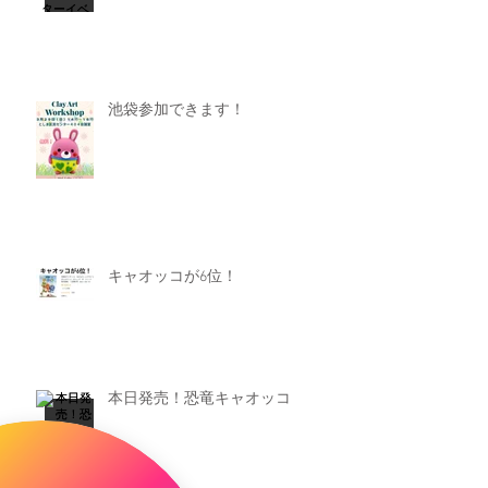
池袋参加できます！
キャオッコが6位！
本日発売！恐竜キャオッコ