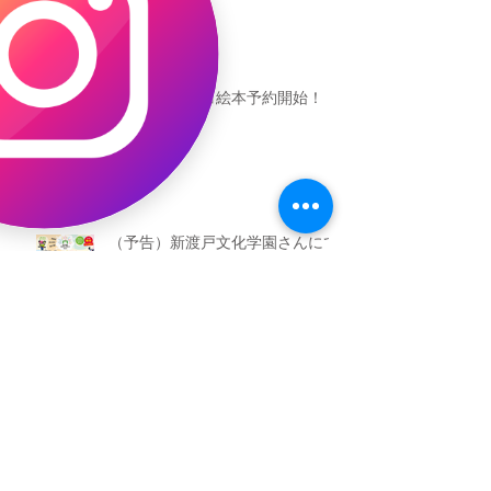
恐竜ギャオッコ絵本予約開始！
（予告）新渡戸文化学園さんにて
粘土教室
アーカイブ
2026年5月
（3）
3件の記事
2026年3月
（4）
4件の記事