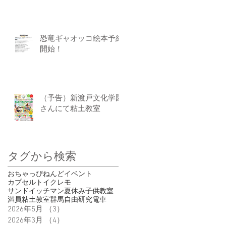
恐竜ギャオッコ絵本予約
開始！
（予告）新渡戸文化学園
さんにて粘土教室
タグから検索
おちゃっぴ
ねんど
イベント
カプセルトイ
クレモ
サンドイッチマン
夏休み
子供
教室
満員
粘土教室
群馬
自由研究
電車
2026年5月
（3）
3件の記事
2026年3月
（4）
4件の記事