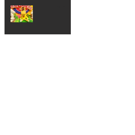
ベン
えるゾ
2017年8月10日
ト 仮
ウさん
大井競
装ハロ
ライト
馬場
ウィン
パーテ
ィー
ねんど
教室