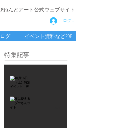
ぴねんどアート公式ウェブサイト
ログイン
ログ
イベント資料などPDF
特集記事
2021年9月26日
10月16
日
（土）
2021年7月6日
特別イ
夏に使