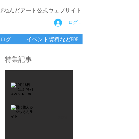
ぴねんどアート公式ウェブサイト
ログイン
ログ
イベント資料などPDF
特集記事
2021年9月26日
10月16
日
（土）
2021年7月6日
特別イ
夏に使