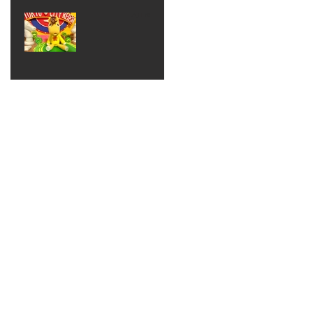
ベン
えるゾ
2017年8月10日
ト 仮
ウさん
大井競
装ハロ
ライト
馬場
ウィン
パーテ
ィー
ねんど
教室