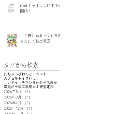
恐竜ギャオッコ絵本予約
開始！
（予告）新渡戸文化学園
さんにて粘土教室
タグから検索
おちゃっぴ
ねんど
イベント
カプセルトイ
クレモ
サンドイッチマン
夏休み
子供
教室
満員
粘土教室
群馬
自由研究
電車
2026年5月
（3）
3件の記事
2026年3月
（4）
4件の記事
2026年2月
（2）
2件の記事
2025年12月
（1）
1件の記事