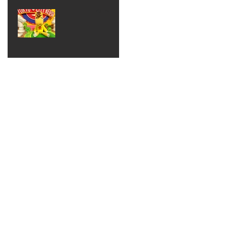
ベン
えるゾ
2017年8月10日
ト 仮
ウさん
大井競
装ハロ
ライト
馬場
ウィン
パーテ
ィー
ねんど
教室