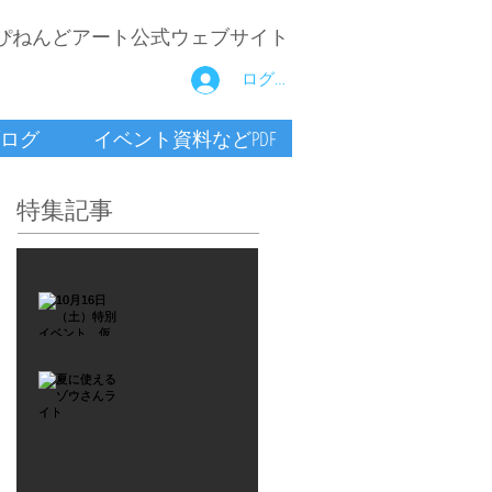
ぴねんどアート公式ウェブサイト
ログイン
ログ
イベント資料などPDF
特集記事
2021年9月26日
10月16
日
（土）
2021年7月6日
特別イ
夏に使