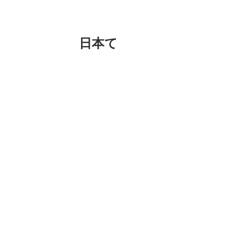
日本て
今日の朝家を出て姫路で1日イベントを
日本て狭いわね。あははは。
明日はつきじねんど教室！
来週は滋賀県と和歌山県いきまーす。
え？大変だって？
うんにゃ、朝始発でも全然苦でないでー