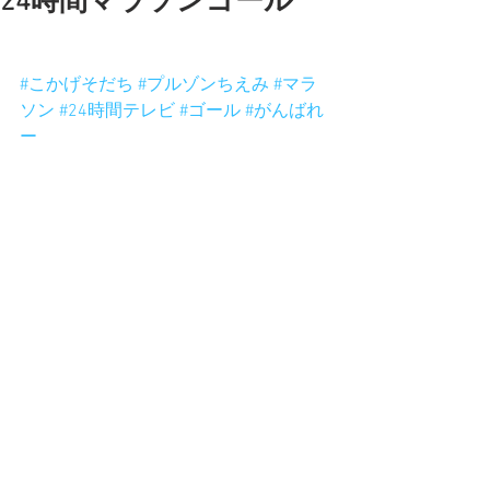
24時間マラソンゴール
こかげさん達も応援してるよ。がんば
れブルゾン！
#こかげそだち
#プルゾンちえみ
#マラ
ソン
#24時間テレビ
#ゴール
#がんばれ
ー