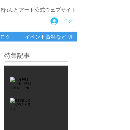
ぴねんどアート公式ウェブサイト
ログイン
ログ
イベント資料などPDF
特集記事
2021年9月26日
10月16
日
（土）
2021年7月6日
特別イ
夏に使