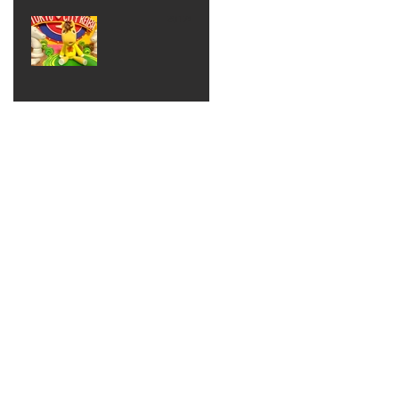
ベン
えるゾ
2017年8月10日
ト 仮
ウさん
大井競
装ハロ
ライト
馬場
ウィン
パーテ
ィー
ねんど
教室