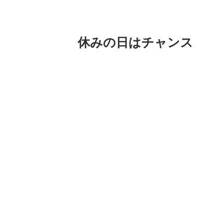
休みの日はチャンス
おちゃっぴの作品アイデアを思いつくの
特にいつもより朝起きるのが遅くてもい
時は次から次へと作りたいものが浮かん
ありがたいですな。
じゃあたくさん寝てればアイデアがたく
議で毎日たくさん寝ようとすると慣れて
毎日のリズムをキチッとしておいてたま
忙しすぎたり寝不足で毎日過ごしちゃう
(人それぞれでしょうけどね) 