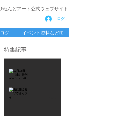
ぴねんどアート公式ウェブサイト
ログイン
ログ
イベント資料などPDF
特集記事
2021年9月26日
10月16
日
（土）
2021年7月6日
特別イ
夏に使