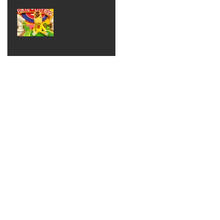
ベン
えるゾ
2017年8月10日
ト 仮
ウさん
大井競
装ハロ
ライト
馬場
ウィン
パーテ
ィー
ねんど
教室