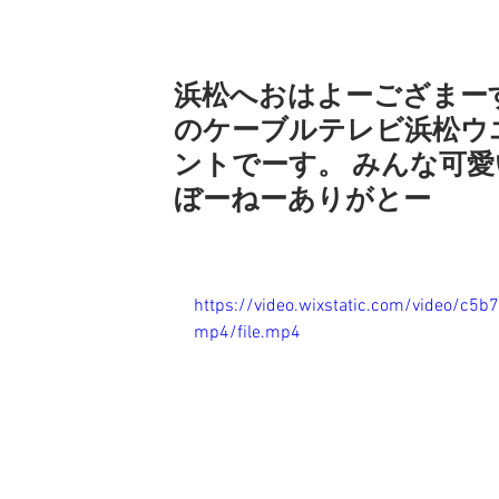
浜松へおはよーござまー
のケーブルテレビ浜松ウ
ントでーす。 みんな可
ぼーねーありがとー
https://video.wixstatic.com/video/
mp4/file.mp4