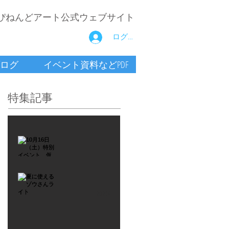
ぴねんどアート公式ウェブサイト
ログイン
ログ
イベント資料などPDF
特集記事
2021年9月26日
10月16
日
（土）
2021年7月6日
特別イ
夏に使