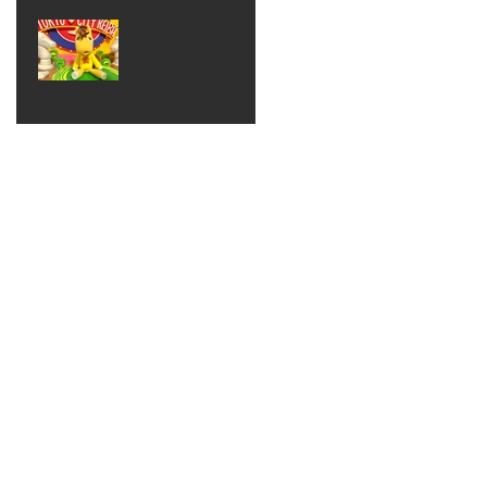
ベン
えるゾ
2017年8月10日
ト 仮
ウさん
大井競
装ハロ
ライト
馬場
ウィン
パーテ
ィー
ねんど
教室