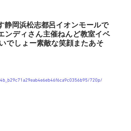
す静岡浜松志都呂イオンモールで
エンディさん主催ねんど教室イベ
愛いでしょー素敵な笑顔またあそ
c5b74b_b29c71a29eab4e6eb46f6ca9c0356b95/720p/